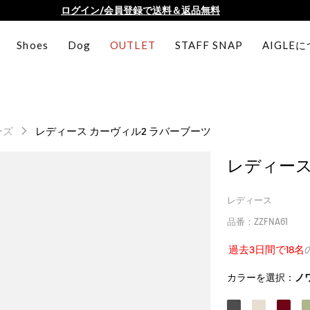
AIGLE CLUB ポイントサービス終了のお知らせ
【最大50%OFF】FINAL SALEがスタート！
Shoes
Dog
OUTLET
STAFF SNAP
AIGLE
ログイン/会員登録で送料＆返品無料
AIGLE CLUB ポイントサービス終了のお知らせ
ーズ
レディース カーヴィル2 ラバーブーツ
レディース
レディース
品番：ZZFNA61
過去3日間で18名
カラーを選択：
ノ