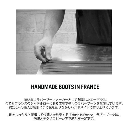
む)
36
5cm
37cm
39.8c
38
5cm
38.5cm
41cm
39
5cm
38.5cm
41cm
40
5cm
39cm
41.8c
41
5cm
39cm
43cm
42
5cm
40cm
43cm
43
5cm
40.5cm
43cm
44
5cm
41cm
43cm
45
5cm
41cm
43.5c