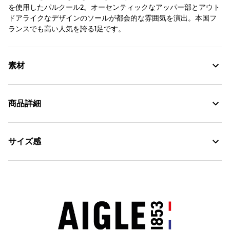
を使用したパルクール2。オーセンティックなアッパー部とアウト
ドアライクなデザインのソールが都会的な雰囲気を演出。本国フ
ランスでも高い人気を誇る1足です。
素材
商品詳細
素材の特徴
防水性と耐久性に優れた天然ゴム素材
サイズ感
・色：ブロンズ (008)
MADE IN FRANCE : メイド イン フランス
・原産国：フランス
耐久性に優れる天然ラバー
・素材：天然ゴム
サイズ感
Water Proof：防水
レギュラーフィット
高さ(ヒ
AIGLE for tomorrow
サイズ
ヒール
筒回り(内寸)