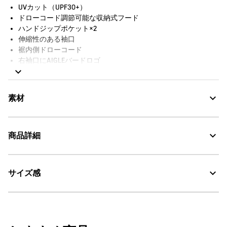
UVカット（UPF30+）
ドローコード調節可能な収納式フード
ハンドジップポケット×2
伸縮性のある袖口
裾内側ドローコード
右袖口にAIGLEバードロゴ
袖にAIGLEシグネチャーバッジ
素材
商品詳細
Compact：コンパクト
サイズ感
・色：アビス ストライプ (003)
Water Repellent：撥水
・原産国：中国
・素材：本体：ナイロン100%
UV CUT：紫外線カット
サイズ
着丈
身丈
肩幅