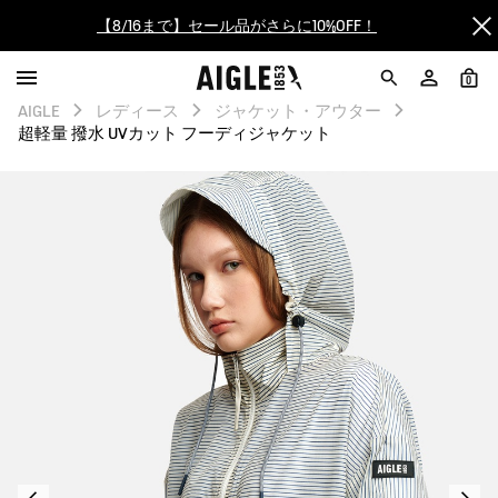
【8/16まで】セール品がさらに10%OFF！
【最大50%OFF】FINAL SALEがスタート！
0
AIGLE
レディース
ジャケット・アウター
ログイン/会員登録で送料＆返品無料
超軽量 撥水 UVカット フーディジャケット
AIGLE CLUB ポイントサービス終了のお知らせ
【8/16まで】セール品がさらに10%OFF！
【最大50%OFF】FINAL SALEがスタート！
ログイン/会員登録で送料＆返品無料
AIGLE CLUB ポイントサービス終了のお知らせ