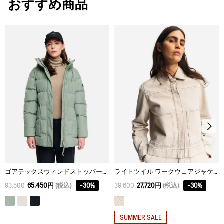
おすすめ商品
30℃を限度とし、通常の洗濯処理。
XS
57
59.9
57.5
漂白処理はできない。
S
59
62
60.5
タンブル乾燥禁止。
M
61
64.1
63.5
脱水後、つり干し乾燥がよい。
L
63
66.2
66.5
アイロン仕上げ処理はできない。
ドライクリーニング処理ができない。
ウェットクリーニング処理ができる。：通常の処理
ゴアテックスウィンドストッパー® ダウンジャケット RP
ライトツイル ワークウェアジャケット
93,500
65,450円
(税込)
-
30
%
39,600
27,720円
(税込)
-
30
%
SUMMER SALE