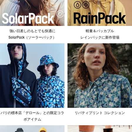
強い日差しのもとでも快適に
軽量＆パッカブル
SolarPack（ソーラーパック）
レインパックに新作登場
パリの標本店「デロール」との限定コラ
リバティプリント コレクション
ボアイテム