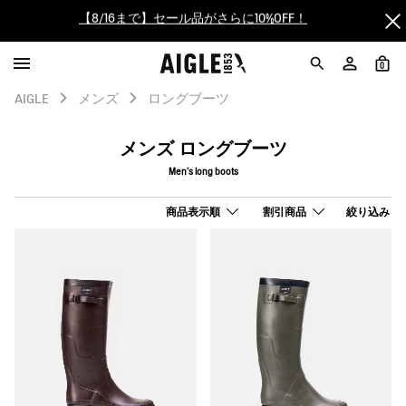
【最大50%OFF】FINAL SALEがスタート！
ログイン/会員登録で送料＆返品無料
0
AIGLE
メンズ
ロングブーツ
AIGLE CLUB ポイントサービス終了のお知らせ
メンズ ロングブーツ
【8/16まで】セール品がさらに10%OFF！
Men’s long boots
【最大50%OFF】FINAL SALEがスタート！
商品表示順
割引商品
絞り込み
ログイン/会員登録で送料＆返品無料
AIGLE CLUB ポイントサービス終了のお知らせ