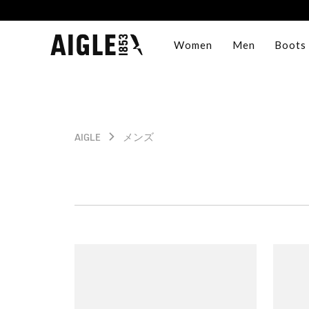
Women
Men
Boots
AIGLE
メンズ