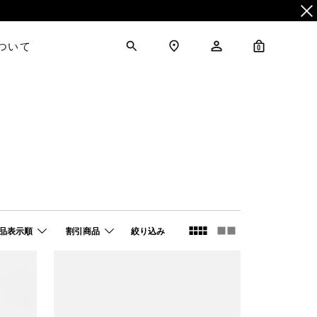
について
0
品表示順
割引商品
絞り込み