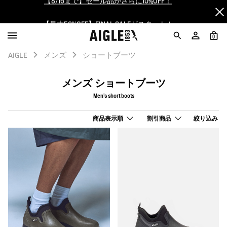
【最大50%OFF】FINAL SALEがスタート！
ログイン/会員登録で送料＆返品無料
0
AIGLE
メンズ
ショートブーツ
AIGLE CLUB ポイントサービス終了のお知らせ
メンズ ショートブーツ
【8/16まで】セール品がさらに10%OFF！
Men's short boots
【最大50%OFF】FINAL SALEがスタート！
商品表示順
割引商品
絞り込み
ログイン/会員登録で送料＆返品無料
AIGLE CLUB ポイントサービス終了のお知らせ