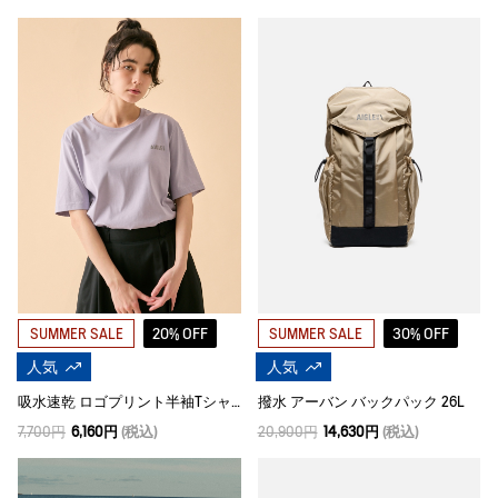
20% OFF
30% OFF
SUMMER SALE
SUMMER SALE
人気
人気
吸水速乾 ロゴプリント半袖Tシャツ
撥水 アーバン バックパック 26L
7,700円
6,160円
(税込)
20,900円
14,630円
(税込)