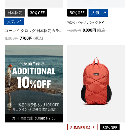
日本限定
30% OFF
50% OFF
人気
人気
撥水 バックパック RP
17,600円
8,800円
(税込)
コーレイ クロッグ 日本限定カラー
11,000円
7,700円
(税込)
30% OFF
SUMMER SALE