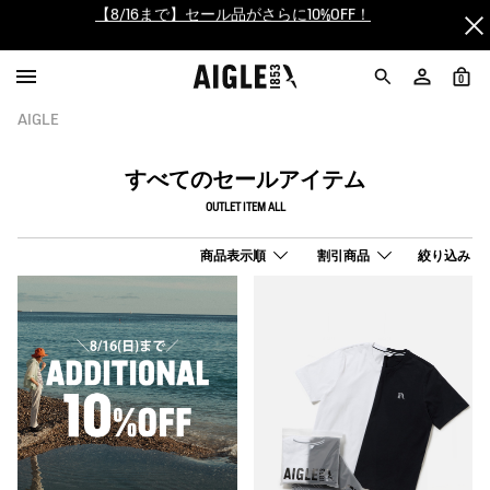
【最大50%OFF】FINAL SALEがスタート！
ログイン/会員登録で送料＆返品無料
0
AIGLE
AIGLE CLUB ポイントサービス終了のお知らせ
すべてのセールアイテム
【8/16まで】セール品がさらに10%OFF！
OUTLET ITEM ALL
【最大50%OFF】FINAL SALEがスタート！
商品表示順
割引商品
絞り込み
ログイン/会員登録で送料＆返品無料
AIGLE CLUB ポイントサービス終了のお知らせ