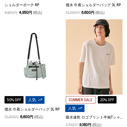
ショルダーポーチ RP
撥水 巾着ショルダーバッグ 3L RP
9,900円
4,950円
(税込)
13,200円
6,600円
(税込)
50% OFF
人気
20% OFF
SUMMER SALE
人気
撥水 巾着ショルダーバッグ 3L RP
13,200円
6,600円
(税込)
吸水速乾 ロゴプリント半袖Tシャツ
7,700円
6,160円
(税込)