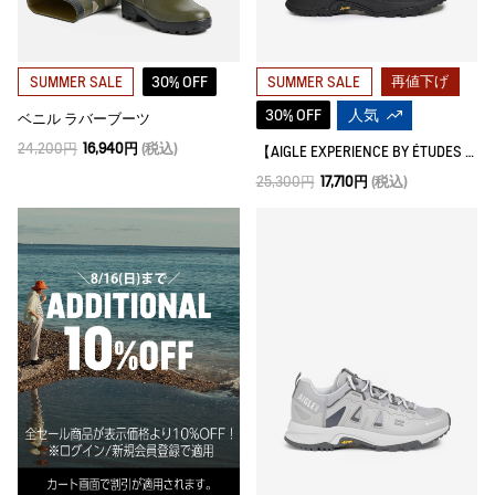
30% OFF
再値下げ
SUMMER SALE
SUMMER SALE
30% OFF
人気
ベニル ラバーブーツ
24,200円
16,940円
(税込)
【AIGLE EXPERIENCE BY ÉTUDES STUDIO】 パリオット スニーカー
25,300円
17,710円
(税込)