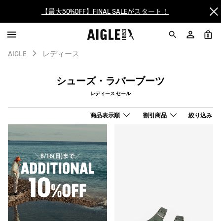
ログイン/会員登録で送料＆返品無料
AIGLE CLUB ポイントサービス終了のお知らせ
0
AIGLE
レディース
【8/16まで】セール品がさらに10%OFF！
シューズ・ラバーブーツ
【最大50%OFF】FINAL SALEがスタート！
レディース セール
ログイン/会員登録で送料＆返品無料
商品表示順
割引商品
絞り込み
AIGLE CLUB ポイントサービス終了のお知らせ