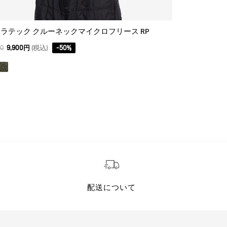
ラテック クルーネックマイクロフリース RP
透湿防水 マ
00
9,900円
(税込)
-
50
%
49,500
24,750円
配送について