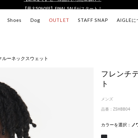
【最大50%OFF】FINAL SALEがスタート！
ログイン/会員登録で送料＆返品無料
Shoes
Dog
OUTLET
STAFF SNAP
AIGLE
AIGLE CLUB ポイントサービス終了のお知らせ
【8/16まで】セール品がさらに10%OFF！
【最大50%OFF】FINAL SALEがスタート！
ログイン/会員登録で送料＆返品無料
クルーネックスウェット
AIGLE CLUB ポイントサービス終了のお知らせ
フレンチテ
ト
メンズ
品番：ZSHBB04
カラーを選択：
ノ