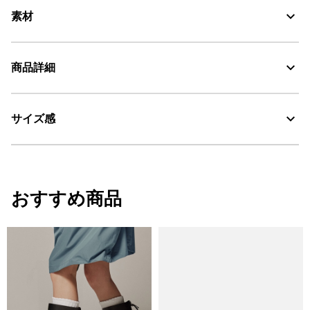
素材
商品詳細
素材の特徴
防水性と耐久性に優れた天然ゴム素材
サイズ感
・色：オリヴィンヌ (004)
耐久性に優れる天然ラバー
・原産国：中国
・素材：天然ゴム
Water Proof：防水
サイズ感
おすすめ商品
レギュラーフィット
サイズ
ヒール
筒回り
高さ
35
3.5
33.5
33
36
3.5
34
33