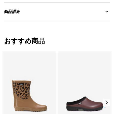
アッパー: 防水性と耐久性に優れた天然ゴム素材 ライニング: ポリ
商品詳細
エステルとコットンの混紡素材 アウトソール:ゴム素材
Water Proof：防水
・色：ガーデニー プリント (00E)
・原産国：中国
おすすめ商品
・素材：アッパー:天然ゴム 裏地:ポリエステル65% 綿35% アウトソー
ル:ラバー