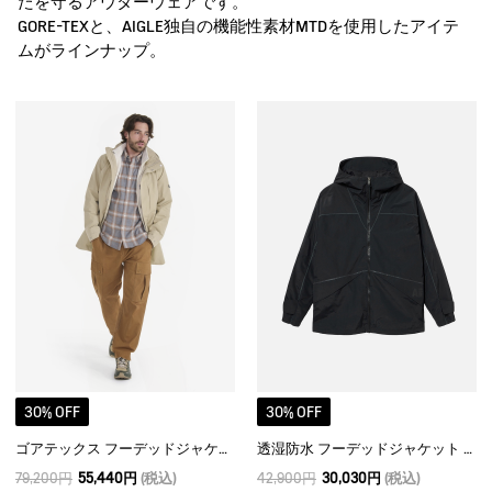
たを守るアウターウェアです。
GORE-TEXと、AIGLE独自の機能性素材MTDを使用したアイテ
ムがラインナップ。
30% OFF
30% OFF
ゴアテックス フーデッドジャケット T-KIT
透湿防水 フーデッドジャケット T-KIT
79,200円
55,440円
(税込)
42,900円
30,030円
(税込)