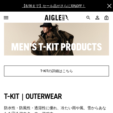
【8/16まで】セール品がさらに10%OFF！
【最大50%OFF】FINAL SALEがスタート！
0
ログイン/会員登録で送料＆返品無料
AIGLE CLUB ポイントサービス終了のお知らせ
MEN'S T-KIT PRODUCTS
【8/16まで】セール品がさらに10%OFF！
【最大50%OFF】FINAL SALEがスタート！
T-KITの詳細はこちら
ログイン/会員登録で送料＆返品無料
AIGLE CLUB ポイントサービス終了のお知らせ
T-KIT｜OUTERWEAR
防水性・防風性・透湿性に優れ、冷たい雨や風、雪からあな