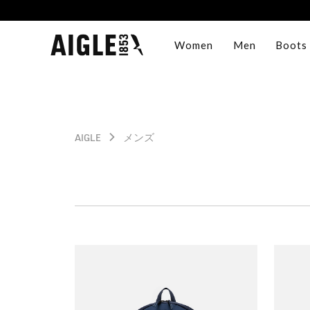
Women
Men
Boots
AIGLE
メンズ