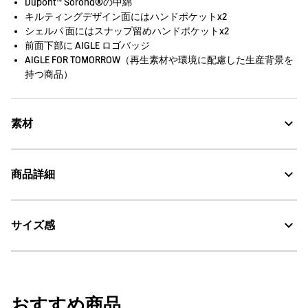
Dupont™ Sorona®の中綿
キルティングデザイン面にはハンドポケットx2
シェルパ 面にはスナップ留めハンドポケットx2
前面下部に AIGLE ロゴバッジ
AIGLE FOR TOMORROW（再生素材や環境に配慮した生産背景を
持つ商品）
素材
商品詳細
Water Repellent：撥水
サイズ感
AIGLE for tomorrow
・色：レ (003)
・原産国：中国
WARM - 暖かい
・素材：本体1: 100% ポリエステル / 本体2: 100% ナイロン / (縫製糸を除
ホワイト(レ)
着用: モデル身長168cm 着用サイズ 36
く) / ポケット袋: 100% ポリエステル / 詰め物: 100% ポリエステル
その他着用アイテム：
ブーツ
30℃を限度とし、通常の洗濯処理。
おすすめ商品