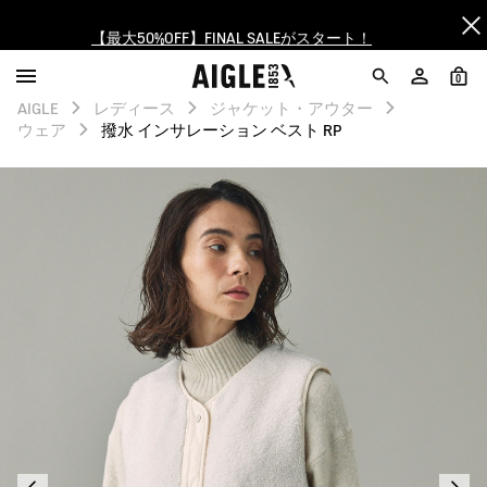
【最大50%OFF】FINAL SALEがスタート！
ログイン/会員登録で送料＆返品無料
0
AIGLE
レディース
ジャケット・アウター
AIGLE CLUB ポイントサービス終了のお知らせ
ウェア
撥水 インサレーション ベスト RP
【8/16まで】セール品がさらに10%OFF！
【最大50%OFF】FINAL SALEがスタート！
ログイン/会員登録で送料＆返品無料
AIGLE CLUB ポイントサービス終了のお知らせ