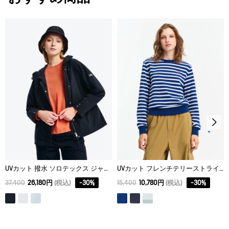
ブラック(ノワール)
着用: モデル身長172cm 着用サイズ 38
漂白処理はできない。
その他着用アイテム：
ブーツ
タンブル乾燥禁止。
ピンク(ギモーヴ)
着用: モデル身長172cm 着用サイズ 38
その他着用アイテム：
クルーネックフリース
/
キルティングバッ
脱水後、つり干し乾燥がよい。
グ
アイロン仕上げ処理はできない。
サイズ
着丈
身丈
肩幅
ドライクリーニング処理ができない。
34
53
54
37
ウェットクリーニング処理ができる。：通常の処理
36
55
56
39
38
57
58
41
40
59
60
43
UVカット 撥水 ソロテックス ジャケット
UVカット フレンチテリーストライプスウェット
37,400
26,180円
(税込)
-
30
%
15,400
10,780円
(税込)
-
30
%
42
61
62
45