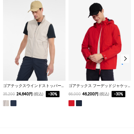
M
65.5
45
65
L
67.5
47
66
XL
69.5
49
67
ゴアテックスウインドストッパー® スリーブレスジャケット
ゴアテックス フーデッドジャケット
35,200
24,640円
(税込)
-
30
%
66,000
46,200円
(税込)
-
30
%