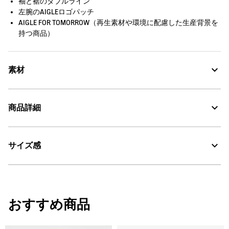
袖と裾のダブルライン
左腕のAIGLEロゴパッチ
AIGLE FOR TOMORROW（再生素材や環境に配慮した生産背景を
持つ商品）
素材
防水性・防風性・透湿性に優れたリサイクルポリエステル100%、
商品詳細
WINDSTOPPER® PRODUCTS by GORE-TEX LABS
WINDSTOPPER® PRODUCTS by GORE-TEX LABS：防風
サイズ感
・色：カーボン (006)
・原産国：中国
AIGLE for tomorrow
・素材：100% POLYESTER [REC]
サイズ
着丈
肩幅
袖丈
おすすめ商品
S
63.5
43
64