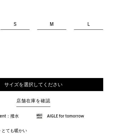
S
M
L
サイズを選択してください
店舗在庫を確認
llent：撥水
AIGLE for tomorrow
M - とても暖かい