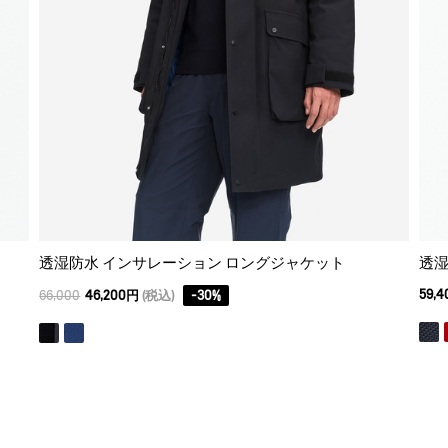
透湿防水 インサレーション ロングジャケット
透湿
59,
66,000
46,200円
(税込)
-
30
%