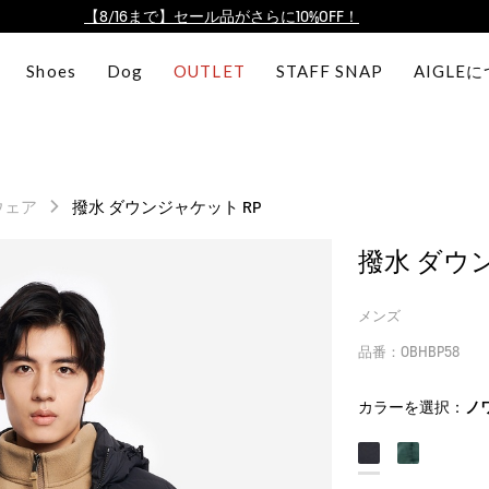
【最大50%OFF】FINAL SALEがスタート！
ログイン/会員登録で送料＆返品無料
Shoes
Dog
OUTLET
STAFF SNAP
AIGLE
AIGLE CLUB ポイントサービス終了のお知らせ
【8/16まで】セール品がさらに10%OFF！
【最大50%OFF】FINAL SALEがスタート！
ログイン/会員登録で送料＆返品無料
ウェア
撥水 ダウンジャケット RP
AIGLE CLUB ポイントサービス終了のお知らせ
撥水 ダウ
メンズ
品番：OBHBP58
カラーを選択：
ノ