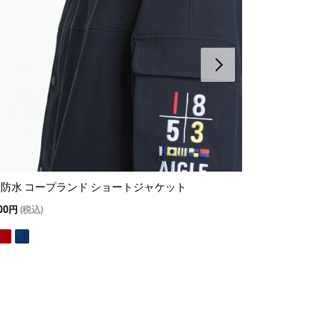
防水 コープランド ショートジャケット
撥水 ライト
400円
(税込)
35,200
24,640