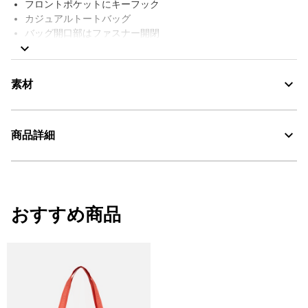
フロントポケットにキーフック
カジュアルトートバッグ
バッグ開口部はファスナー開閉
ショルダーベルト
フロントサイドにジッパーポケット
両開きサイドポケット
素材
背面にスリーブポケット
撥水
AIGLE FOR TOMORROW（再生素材や環境に配慮した生産背景を
商品詳細
持つ商品）
サイズ：W35×H34×D18cm / 容量：17L
Water Repellent：撥水
AIGLE for tomorrow
・色：ノワール（ブラック） (001)
・原産国：ベトナム
おすすめ商品
洗濯処理はできない。
・素材：本体：ポリエステル100%
漂白処理はできない。
タンブル乾燥禁止。
脱水後、つり干し乾燥がよい。