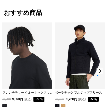
・色：ダークヘザーグレー (002)
・原産国：中国
おすすめ商品
・素材：ナイロン50%、毛50%
フレンチテリー クルーネックスウェット
ポーラテック フルジップフリース
18,700
9,350円
(税込)
-
50
%
38,500
19,250円
(税込)
-
50
%