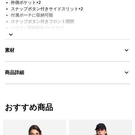
外側ポケット×2
スナップボタン付きサイドスリット×2
付属ポーチに収納可能
スナップボタン付きフロント開閉
シリコン製AIGLEバードロゴ
メインシーム防水仕様
裏地なし
素材
商品詳細
Compact：コンパクト
・色：ダークリラ プリント (00D)
Water Proof：防水
・原産国：ミャンマー
おすすめ商品
・素材：本体：ポリエステル100%
30℃を限度とし、通常の洗濯処理。
漂白処理はできない。