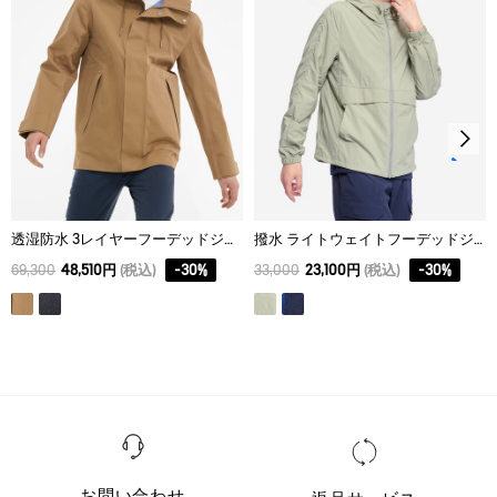
XL
71
51
66.5
透湿防水 3レイヤーフーデッドジャケット
撥水 ライトウェイトフーデッドジャケット
69,300
48,510円
(税込)
-
30
%
33,000
23,100円
(税込)
-
30
%
お問い合わせ