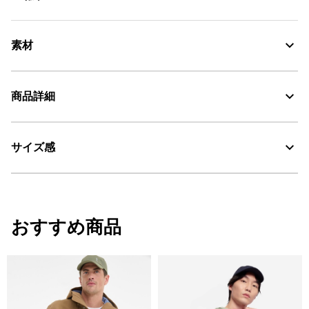
素材
撥水性に優れたポリアミド100%、WR
商品詳細
Water Repellent：撥水
サイズ感
・色：マレ モノ プリント (006)
・原産国：中国
・素材：100% POLYAMIDE
サイズ
着丈
肩幅
袖丈
おすすめ商品
S
65
45
63.5
M
67
47
64.5
L
69
49
65.5