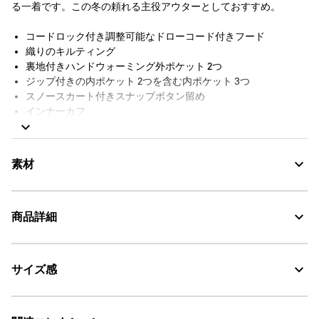
る一着です。この冬の頼れる主役アウターとしておすすめ。
コードロック付き調整可能なドローコード付きフード
織りのキルティング
裏地付きハンドウォーミング外ポケット 2つ
ジップ付きの内ポケット 2つを含む内ポケット 3つ
スノースカート付きスナップボタン留め
インナーカフ
前面の両開き撥水ジップ
Aigle Expérience by Etudes Studio刺繍
裏地付き
素材
AIGLE FOR TOMORROW（再生素材や環境に配慮した生産背景を
持つ商品）
商品詳細
WINDSTOPPER® PRODUCTS by GORE-TEX LABS：防風
サイズ感
AIGLE for tomorrow
・色：ミスティーブルー (002)
・原産国：ベトナム
ULTRA WARM - 非常に暖かい
・素材：本体: 100% ポリエステル / 裏地: 100% ナイロン / ポケット袋: