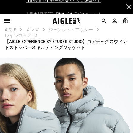
【最大50%OFF】FINAL SALEがスタート！
ログイン/会員登録で送料＆返品無料
0
AIGLE
メンズ
ジャケット・アウター
AIGLE CLUB ポイントサービス終了のお知らせ
レインウェア
【AIGLE EXPERIENCE BY ÉTUDES STUDIO】ゴアテックスウィン
ドストッパー® キルティングジャケット
【8/16まで】セール品がさらに10%OFF！
【最大50%OFF】FINAL SALEがスタート！
ログイン/会員登録で送料＆返品無料
AIGLE CLUB ポイントサービス終了のお知らせ