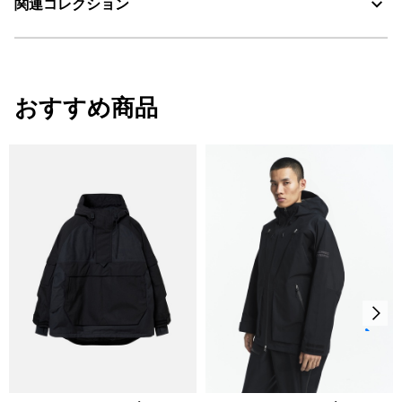
ユニセックス
関連コレクション
100% ポリエステル / 詰め物: 100% ポリエステル
重量(Mサイズ)：1780g
30℃を限度とし、通常の洗濯処理。
サイズ
身丈
背幅
身幅
漂白処理はできない。
ユニセックスレインウェア
S
70
55
73
タンブル乾燥が可能、低温乾燥：排気温度の上限は最高
おすすめ商品
レディースレインウェア
60℃。
M
72
57
76
脱水後、つり干し乾燥がよい。
L
74
59
80
アイロン仕上げ処理はできない。
ドライクリーニング処理ができない。
ウェットクリーニング処理ができる。：通常の処理