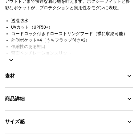
アウトドアまで快適な着心地を叶えます。ボクシーフィットと多
彩なポケットが、プロテクションと実用性をモダンに表現。
透湿防水
UVカット（UPF50+）
コードロック付きドローストリングフード（襟に収納可能）
外側ポケット×4（うちフラップ付き×2）
伸縮性のある袖口
背面ベンチレーションスリット
撥水フロントジッパー
Aigle Experience by Etudes Studio刺繍
防水シーム
素材
裏地なし
防水性：3000シュメルバー
商品詳細
Water Repellent：撥水
サイズ感
・色：ポセイドン (003)
UV CUT：紫外線カット
・原産国：0