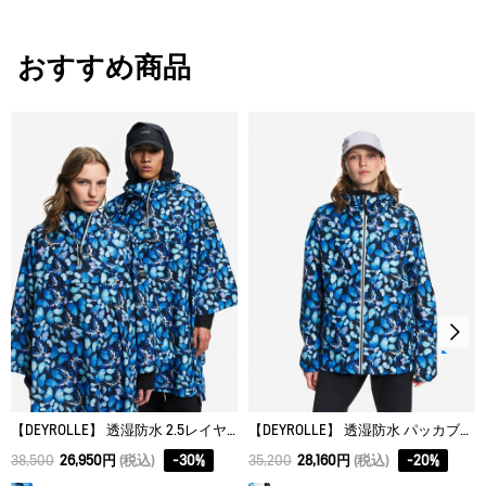
・素材：0
30℃を限度とし、通常の洗濯処理。
漂白処理はできない。
サイズ
身丈
身幅
裾幅
おすすめ商品
タンブル乾燥禁止。
M+
73
72
68
脱水後、つり干し乾燥がよい。
XL+
77
80
76
アイロン仕上げ処理はできない。
XS+
68
66
62
ドライクリーニング処理ができない。
ウェットクリーニング処理ができる。：通常の処理
【DEYROLLE】 透湿防水 2.5レイヤー パッカブルポンチョ
【DEYROLLE】 透湿防水 パッカブル ショートレインジャケット
38,500
26,950円
(税込)
-
30
%
35,200
28,160円
(税込)
-
20
%