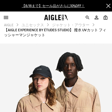
【最大50%OFF】FINAL SALEがスタート！
0
ログイン/会員登録で送料＆返品無料
AIGLE
ユニセックス
ジャケット・アウター
【AIGLE EXPERIENCE BY ÉTUDES STUDIO】 撥水 UVカット フィ
AIGLE CLUB ポイントサービス終了のお知らせ
ッシャーマンジャケット
【8/16まで】セール品がさらに10%OFF！
【最大50%OFF】FINAL SALEがスタート！
ログイン/会員登録で送料＆返品無料
AIGLE CLUB ポイントサービス終了のお知らせ