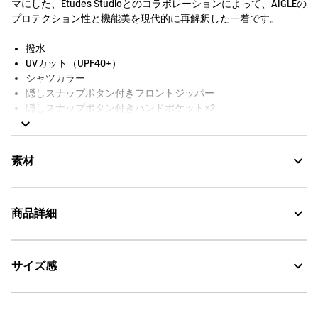
マにした、Études Studioとのコラボレーションによって、AIGLEの
プロテクション性と機能美を現代的に再解釈した一着です。
撥水
UVカット（UPF40+）
シャツカラー
隠しスナップボタン付きフロントジッパー
隠しスナップボタン付きハンドポケット×2
隠しスナップボタン付き胸ポケット×2
スナップボタンで調節可能な袖口
スナップボタン付きバックポケット×2
素材
袖にAigle Expérience by Études Studio刺繍
商品詳細
Water Repellent：撥水
サイズ感
・色：デューン (004)
UV CUT：紫外線カット
・原産国：中国
・素材：本体：ナイロン100% 裏地：ナイロン100%
30℃を限度とし、通常の洗濯処理。