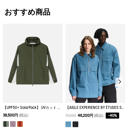
サイズ
身丈
肩幅
身幅
漂白処理はできない。
おすすめ商品
XS
78
47
59
タンブル乾燥禁止。
M
83
51
65
脱水後、つり干し乾燥がよい。
XL
87
55.8
73
アイロン仕上げ処理はできない。
ドライクリーニング処理ができない。
ウェットクリーニング処理ができる。：通常の処理
【UPF50+ SolarPack】 UVカット ソーラーパック フーデッドジャケット
【AIGLE EXPERIENCE BY ÉTUDES STUDIO】 フィッシャーマンズシャツ
38,500円
(税込)
77,000
46,200円
(税込)
-
40
%