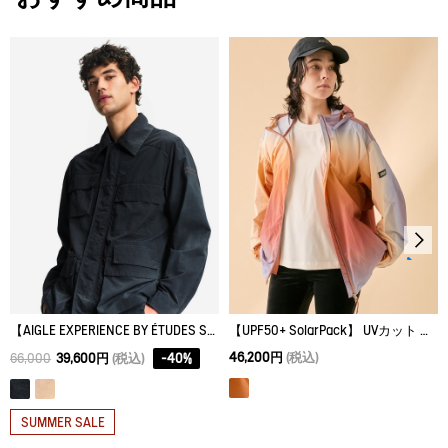
サイズ
身丈
身幅
裾幅
タンブル乾燥禁止。
L/M
72
63
63
脱水後、つり干し乾燥がよい。
M/S
70
60
60
アイロン仕上げ処理はできない。
S/XS
67
57
57
ドライクリーニング処理ができない。
XL/L
74
67
67
ウェットクリーニング処理ができる。：通常の処理
XS/XXS
65
54
54
【AIGLE EXPERIENCE BY ÉTUDES STUDIO】 撥水 UVカット フィッシャーマンジャケット
【UPF50+ SolarPack】 UVカット ソーラーパック グラデーションプリント ジャケット
46,200円
(税込)
66,000
39,600円
(税込)
-
40
%
SUMMER SALE