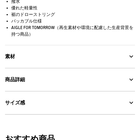
撥水
優れた軽量性
裾のドローストリング
パッカブル仕様
AIGLE FOR TOMORROW（再生素材や環境に配慮した生産背景を
持つ商品）
素材
商品詳細
Water Repellent：撥水
サイズ感
・色：アボカ (007)
UV CUT：紫外線カット
・原産国：0
・素材：0
30℃を限度とし、通常の洗濯処理。
サイズ表記は「レディースサイズ/メンズサイズ」となります。
例）M/S → レディースMサイズ/メンズSサイズ
漂白処理はできない。
おすすめ商品