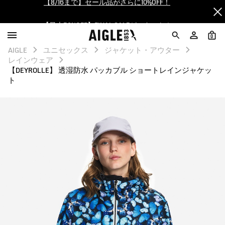
【最大50%OFF】FINAL SALEがスタート！
ログイン/会員登録で送料＆返品無料
0
AIGLE
ユニセックス
ジャケット・アウター
AIGLE CLUB ポイントサービス終了のお知らせ
レインウェア
【DEYROLLE】 透湿防水 パッカブル ショートレインジャケッ
ト
【8/16まで】セール品がさらに10%OFF！
【最大50%OFF】FINAL SALEがスタート！
ログイン/会員登録で送料＆返品無料
AIGLE CLUB ポイントサービス終了のお知らせ