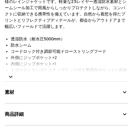
様のレインジャケットです。軽量な2.5レイヤー透湿防水素材とシ
ームシール加工で雨風からしっかりプロテクトしながら、コンパ
クトに収納できる携帯性を備えています。自然から着想を得たプ
リントとリフレクティブディテールが、都会からアウトドアまで
幅広いフィールドで活躍します。
透湿防水（耐水圧5000mm）
防水シーム
コードロック付き調節可能ドローストリングフード
外側にジップポケット×2
内側にジップポケット×1
ドローストリングとスナップフック付き専用内ポケットに収納
可能
伸縮性のある袖口
コードロック付き調節可能ドローストリングヘム
素材
フード背面と折りたたみ式バッグに反射プリント
シリコン製プラー付き撥水フロントジップ
Aigle x DEYROLLEシリコンバッジ
商品詳細
袖口に反射素材のトーンオントーンAIGLEバードロゴ
MTD：透湿・防水
裏地なし
UV CUT：紫外線カット