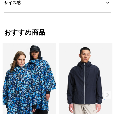
サイズ感
・色：モルフォ プリント (003)
・原産国：中国
AIGLE for tomorrow
・素材：本体：ポリエステル100%
30℃を限度とし、通常の洗濯処理。
サイズ
身丈
肩幅
身幅
おすすめ商品
漂白処理はできない。
2XL
75.5
4.8
66
タンブル乾燥禁止。
L-
71.5
58
57
脱水後、つり干し乾燥がよい。
M-
69.5
55
54
アイロン仕上げ処理はできない。
S-
66.5
52
51
ドライクリーニング処理ができない。
XL-
73.5
2.4
62
ウェットクリーニング処理ができる。：通常の処理