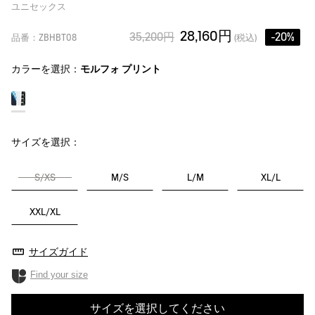
ユニセックス
28,160円
35,200円
-20%
品番：ZBHBT08
(税込)
カラーを選択：
モルフォ プリント
サイズを選択：
S/XS
M/S
L/M
XL/L
XXL/XL
サイズガイド
Find your size
サイズを選択してください