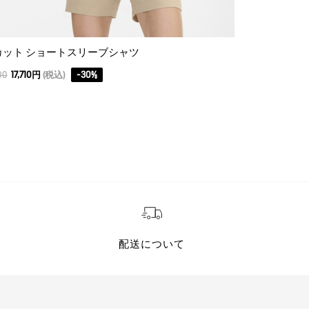
カット ショートスリーブシャツ
オールオーバ
00
17,710円
(税込)
-
30
%
22,000
15,400円
配送について