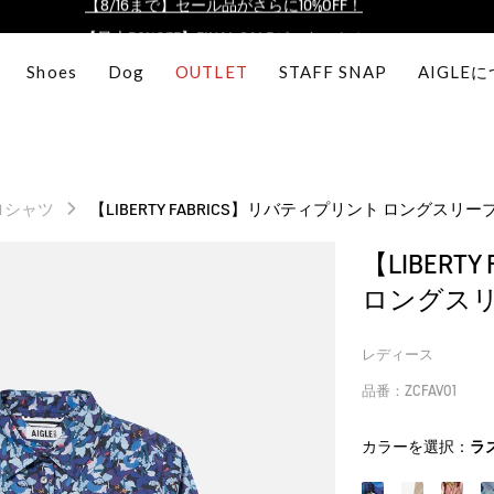
【最大50%OFF】FINAL SALEがスタート！
ログイン/会員登録で送料＆返品無料
Shoes
Dog
OUTLET
STAFF SNAP
AIGLE
AIGLE CLUB ポイントサービス終了のお知らせ
【8/16まで】セール品がさらに10%OFF！
【最大50%OFF】FINAL SALEがスタート！
ログイン/会員登録で送料＆返品無料
ロシャツ
【LIBERTY FABRICS】リバティプリント ロングスリ
AIGLE CLUB ポイントサービス終了のお知らせ
【LIBERT
ロングス
レディース
品番：ZCFAV01
カラーを選択：
ラ