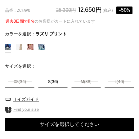
12,650円
25,300円
-50%
品番：ZCFAV01
(税込)
過去3日間で11名
のお客様がカートに入れています
カラーを選択：
ラズリ プリント
サイズを選択：
XS(34)
S(36)
M(38)
L(40)
サイズガイド
Find your size
サイズを選択してください