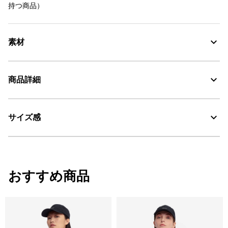
持つ商品）
素材
オーガニックコットン100%
商品詳細
リバティ・ファブリックス
サイズ感
・色：ラズリ プリント (00E)
AIGLE for tomorrow
・原産国：モロッコ
・素材：綿100%
サイズ
身丈
身幅
裾幅
おすすめ商品
34
64.5
49
49
36
66.5
51
51
38
67.5
53
53