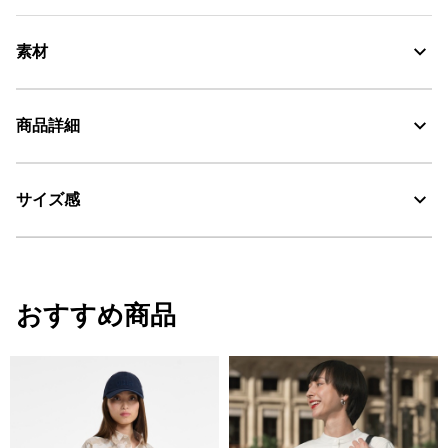
素材
オーガニックコットン100%
商品詳細
リバティ・ファブリックス
サイズ感
・色：ラズリ プリント (00E)
AIGLE for tomorrow
・原産国：モロッコ
・素材：綿100%
サイズ
身丈
身幅
裾幅
おすすめ商品
34
64.5
49
49
36
66.5
51
51
38
67.5
53
53