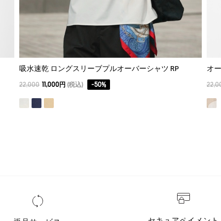
吸水速乾 ロングスリーブプルオーバーシャツ RP
オ
22,000
11,000円
(税込)
-
50
%
22,0
セキュアペイメント