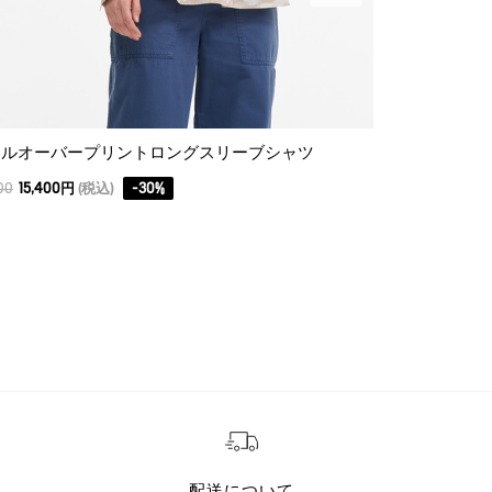
ールオーバープリントロングスリーブシャツ
UVカット シ
00
15,400円
(税込)
-
30
%
25,300
17,710円
(
配送について