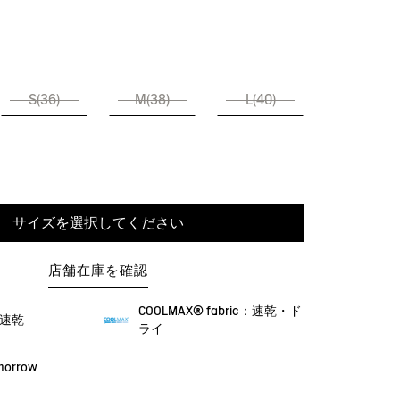
S(36)
M(38)
L(40)
サイズを選択してください
店舗在庫を確認
COOLMAX® fabric：速乾・ド
・速乾
ライ
omorrow