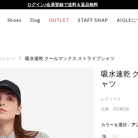
AIGLE CLUB ポイントサービス終了のお知らせ
【最大50%OFF】FINAL SALEがスタート！
Shoes
Dog
OUTLET
STAFF SNAP
AIGLE
ログイン/会員登録で送料＆返品無料
AIGLE CLUB ポイントサービス終了のお知らせ
ロシャツ
吸水速乾 クールマックス ストライプシャツ
吸水速乾 
ャツ
レディース
品番：ZCFBF29
カラーを選択：
ア