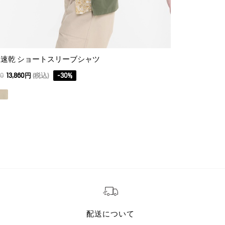
速乾 ショートスリーブシャツ
吸水速乾 クー
00
13,860円
(税込)
-
30
%
17,600
8,800円
(
配送について