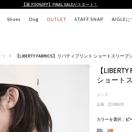
【最大50%OFF】FINAL SALEがスタート！
ログイン/会員登録で送料＆返品無料
Shoes
Dog
OUTLET
STAFF SNAP
AIGLE
AIGLE CLUB ポイントサービス終了のお知らせ
【8/16まで】セール品がさらに10%OFF！
【最大50%OFF】FINAL SALEがスタート！
ログイン/会員登録で送料＆返品無料
ャツ
【LIBERTY FABRICS】リバティプリント ショートスリーブ
AIGLE CLUB ポイントサービス終了のお知らせ
【LIBERT
ショート
メンズ
品番：ZCHBG70
カラーを選択：
ピ