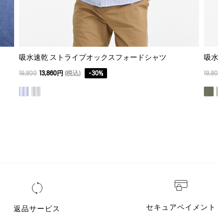
吸水速乾 ストライプオックスフォードシャツ
吸水
19,800
13,860円
(税込)
-
30
%
19,8
セキュアペイメント
返品サービス