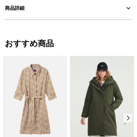
商品詳細
素材の特徴
ウール × ナイロン × ポリエスエルなどのリサイクル混紡素材
・色：ミュラーユ チェック (003)
AIGLE for tomorrow
・原産国：チュニジア
おすすめ商品
・素材：毛72%、ナイロン14%、ポリエスエル12%、他2%