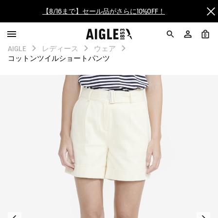
【8/16まで】セール品がさらに10%OFF！
【最大50%OFF】FINAL SALEがスタート！
0
AIGLE
レディース
ウェア
ログイン/会員登録で送料＆返品無料
コットンツイルショートパンツ
AIGLE CLUB ポイントサービス終了のお知らせ
【8/16まで】セール品がさらに10%OFF！
【最大50%OFF】FINAL SALEがスタート！
ログイン/会員登録で送料＆返品無料
AIGLE CLUB ポイントサービス終了のお知らせ