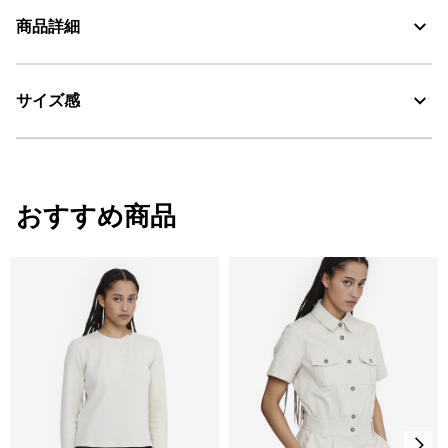
商品詳細
素材の特徴
コットン100%
サイズ感
・色：ヴァニーユ (007)
AIGLE for tomorrow
・原産国：中国
・素材：綿100%
サイズ感
おすすめ商品
レギュラーフィット