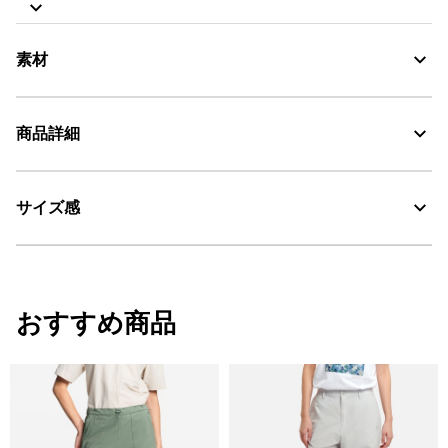
メタルジップフライ
バック右パッチポケットにAIGLEバードロゴステッチ
素材
商品詳細
30℃を限度とし、通常の洗濯処理。
漂白処理はできない。
サイズ感
・色：セーブル (003)
タンブル乾燥禁止。
・原産国：チュニジア
・素材：本体 : 綿100%
脱水後、つり干し乾燥がよい。
サイズ
ウエスト
股下
ヒッ
アイロン仕上げ処理ができる。底面温度110℃を限度として
おすすめ商品
スチームなしでアイロン仕上げ。
34
72
14
96
ドライクリーニング処理ができない。
36
76
14
100
ウェットクリーニング処理ができる。：通常の処理
38
80
14
104