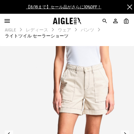
【8/16まで】セール品がさらに10%OFF！
【最大50%OFF】FINAL SALEがスタート！
0
AIGLE
レディース
ウェア
パンツ
ログイン/会員登録で送料＆返品無料
ライトツイル セーラーショーツ
AIGLE CLUB ポイントサービス終了のお知らせ
【8/16まで】セール品がさらに10%OFF！
【最大50%OFF】FINAL SALEがスタート！
ログイン/会員登録で送料＆返品無料
AIGLE CLUB ポイントサービス終了のお知らせ