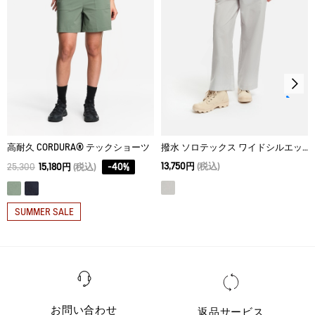
40
84
14
108
高耐久 CORDURA® テックショーツ
撥水 ソロテックス ワイドシルエット テックパンツ
13,750円
(税込)
25,300
15,180円
(税込)
-
40
%
SUMMER SALE
お問い合わせ
返品サービス