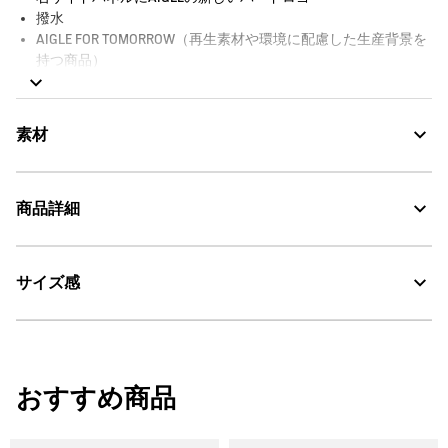
撥水
AIGLE FOR TOMORROW（再生素材や環境に配慮した生産背景を
持つ商品）
サイズ：W34cm x H26cm x D14cm / 容量：10L / 重量：200g
ショルダーの長さ：72cm-138cm
素材
商品詳細
Compact：コンパクト
サイズ感
・色：カシミア (001)
Water Repellent：撥水
・原産国：ベトナム
・素材：本体: 100% ポリエステル / 裏地: 100% ポリエステル / メッシュ:
AIGLE for tomorrow
85% ナイロン 15% ポリウレタン
サイズ感
洗濯処理はできない。
おすすめ商品
W34cm x H26cm x D14cm / 10L / 200g
ショルダーの長さ：72cm-138cm
漂白処理はできない。