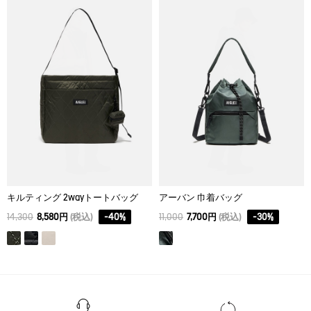
サイズ
奥行き
幅
高さ
タンブル乾燥禁止。
FREE
12
38
24
脱水後、つり干し乾燥がよい。
アイロン仕上げ処理はできない。
ドライクリーニング処理ができない。
ウェットクリーニング処理はできない。
キルティング 2wayトートバッグ
アーバン 巾着バッグ
14,300
8,580円
(税込)
-
40
%
11,000
7,700円
(税込)
-
30
%