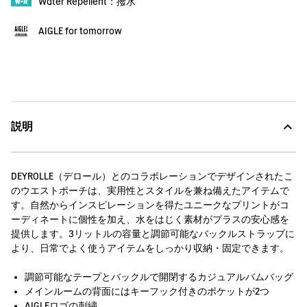
Water Repellent：撥水
AIGLE for tomorrow
説明
DEYROLLE（デロール）とのコラボレーションでデザインされたこ
のウエストポーチは、実用性とスタイルを兼ね備えたアイテムで
す。自然からインスピレーションを得たユニークなプリントがコ
ーディネートに個性を加え、水をはじく素材がプラスの安心感を
提供します。3リットルの容量と調節可能なバックルストラップに
より、日常でよく使うアイテムをしっかり収納・固定できます。
調節可能なテープとバックルで開閉するカジュアルバムバッグ
メインルームの背面にはキーフック付きのポケットが2つ
AIGLEロゴの刺繍