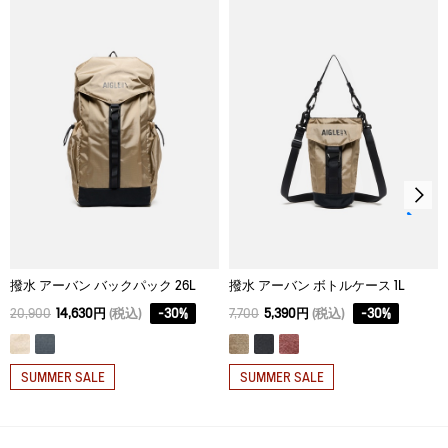
脱水後、つり干し乾燥がよい。
アイロン仕上げ処理はできない。
ドライクリーニング処理ができない。
ウェットクリーニング処理はできない。
撥水 アーバン バックパック 26L
撥水 アーバン ボトルケース 1L
20,900
14,630円
(税込)
-
30
%
7,700
5,390円
(税込)
-
30
%
SUMMER SALE
SUMMER SALE