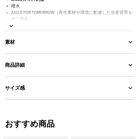
撥水
AIGLE FOR TOMORROW（再生素材や環境に配慮した生産背景を
持つ商品）
サイズ：幅38cm x 高さ15cm x 奥行き7cm / 容量：3L
素材
商品詳細
Water Repellent：撥水
サイズ感
AIGLE for tomorrow
・色：モルフォ プリント (002)
・原産国：ベトナム
洗濯処理はできない。
・素材：本体：ポリエステル100%
W38cm x H15cm x D7cm / 3L
漂白処理はできない。
おすすめ商品
タンブル乾燥禁止。