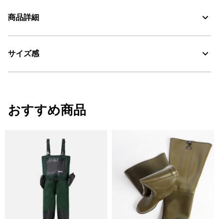
商品詳細
素材の特徴
防水性・透湿性を備えた機能性MTD素材、レザー
サイズ感
・色：ノワール（ブラック） (005)
MTD：透湿・防水
・原産国：中国
AIGLE for tomorrow
・素材：レザー
サイズ感
おすすめ商品
レギュラーフィット