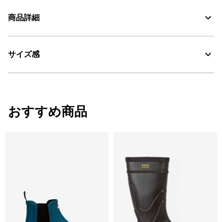
商品詳細
素材の特徴
防水性・透湿性を備えた機能性MTD素材、レザー
サイズ感
・色：ノワール（ブラック） (005)
MTD：透湿・防水
・原産国：中国
AIGLE for tomorrow
・素材：レザー
サイズ感
おすすめ商品
レギュラーフィット