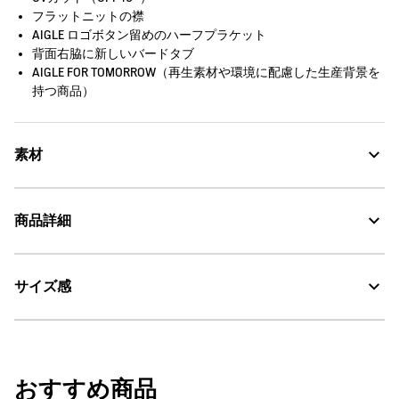
フラットニットの襟
AIGLE ロゴボタン留めのハーフプラケット
背面右脇に新しいバードタブ
AIGLE FOR TOMORROW（再生素材や環境に配慮した生産背景を
持つ商品）
素材
速乾性に優れ、身体をドライに保つコットンとポリエステルの混
商品詳細
紡素材、紫外線をカットするUVC
UV CUT：紫外線カット
サイズ感
・色：レ (001)
・原産国：中国
DFT：吸水・速乾
・素材：綿63% ポリエステル37%
サイズ
着丈
肩幅
袖丈
おすすめ商品
COOLMAX® fabric：速乾・ドライ