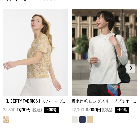
XS
54
36
17.75
AIGLE for tomorrow
S
56
38
18.5
M
58
40
19.25
L
60
42
20
【LIBERTY FABRICS】リバティプリント ブラウス
吸水速乾 ロングスリーブプルオーバーシャツ RP
25,300
17,710円
(税込)
-
30
%
22,000
11,000円
(税込)
-
50
%