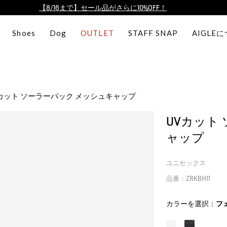
【最大50%OFF】FINAL SALEがスタート！
ログイン/会員登録で送料＆返品無料
Shoes
Dog
OUTLET
STAFF SNAP
AIGLE
AIGLE CLUB ポイントサービス終了のお知らせ
【8/16まで】セール品がさらに10%OFF！
【最大50%OFF】FINAL SALEがスタート！
ログイン/会員登録で送料＆返品無料
Vカット ソーラーパック メッシュキャップ
AIGLE CLUB ポイントサービス終了のお知らせ
UVカット
ャップ
ユニセックス
品番：ZRKBH11
カラーを選択：
フ