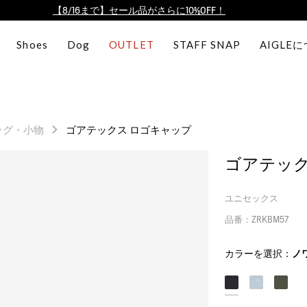
【最大50%OFF】FINAL SALEがスタート！
ログイン/会員登録で送料＆返品無料
Shoes
Dog
OUTLET
STAFF SNAP
AIGLE
AIGLE CLUB ポイントサービス終了のお知らせ
【8/16まで】セール品がさらに10%OFF！
【最大50%OFF】FINAL SALEがスタート！
ログイン/会員登録で送料＆返品無料
ッグ・小物
ゴアテックス ロゴキャップ
AIGLE CLUB ポイントサービス終了のお知らせ
ゴアテック
ユニセックス
品番：ZRKBM57
カラーを選択：
ノ