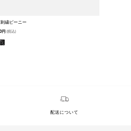
ゴ刺繍ビーニー
ケーブルニッ
00円
(税込)
13,200
9,240円
(
配送について