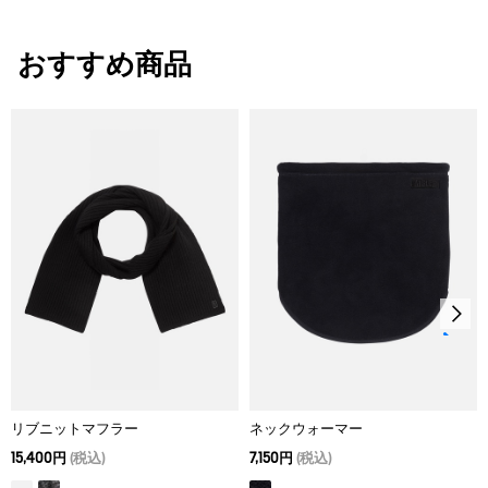
漂白処理はできない。
・色：セーブル (009)
タンブル乾燥禁止。
・原産国：中国
おすすめ商品
・素材：本体: 80% 毛 20% ナイロン
脱水後、平干し乾燥がよい。
アイロン仕上げ処理はできない。
ドライクリーニング処理ができない。
ウェットクリーニング処理ができる。：通常の処理
リブニットマフラー
ネックウォーマー
15,400円
(税込)
7,150円
(税込)