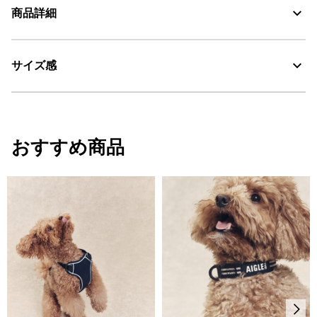
商品詳細
Water Repellent：撥水
サイズ感
・色：ノワール（ブラック） (006)
【参考サイズ】
S：ビジョンフリーゼ・パグ・ボストンテリア
おすすめ商品
M：ビーグル・フレンチブルドッグ・コーギー
L：ボーダーコリー
XL：ラブラドールレトリバー
XXL：サモエド・秋田犬