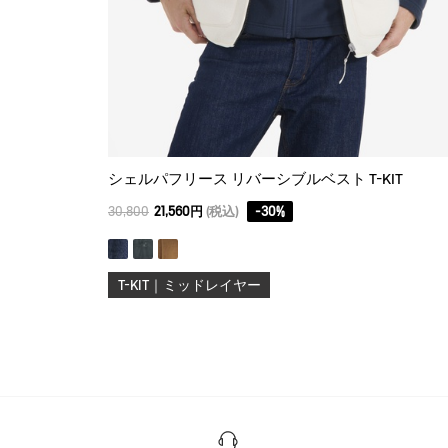
シェルパフリース リバーシブルベスト T-KIT
30,800
21,560円
(税込)
-
30
%
T-KIT｜ミッドレイヤー