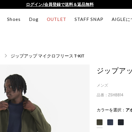
AIGLE CLUB ポイントサービス終了のお知らせ
【最大50%OFF】FINAL SALEがスタート！
Shoes
Dog
OUTLET
STAFF SNAP
AIGLE
ログイン/会員登録で送料＆返品無料
AIGLE CLUB ポイントサービス終了のお知らせ
ト
ジップアップ マイクロフリース T-KIT
ジップアップ
メンズ
品番：ZSHBB14
カラーを選択：
ア