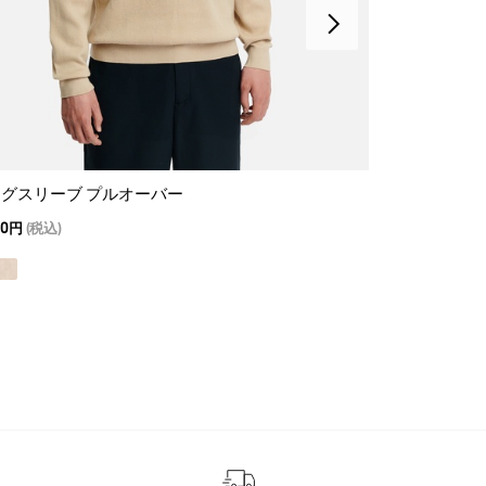
グスリーブ プルオーバー
ポーラテック
00円
(税込)
29,700円
(税込)
T-KIT｜ミッ