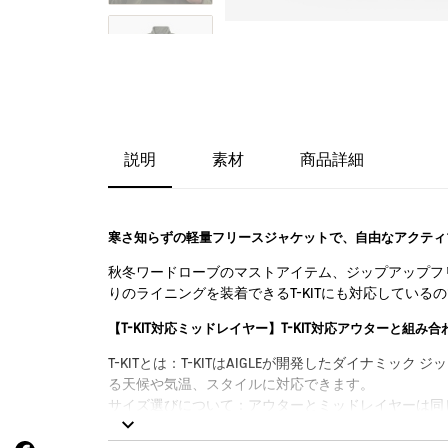
説明
素材
商品詳細
寒さ知らずの軽量フリースジャケットで、自由なアクティ
秋冬ワードローブのマストアイテム、ジップアップフ
りのライニングを装着できるT-KITにも対応している
【T-KIT対応ミッドレイヤー】T-KIT対応アウターと組み
T-KITとは：T-KITはAIGLEが開発したダイ
る天候や気温、スタイルに対応できます。
サイズ選びについて：アウターとミッドレイヤーは同