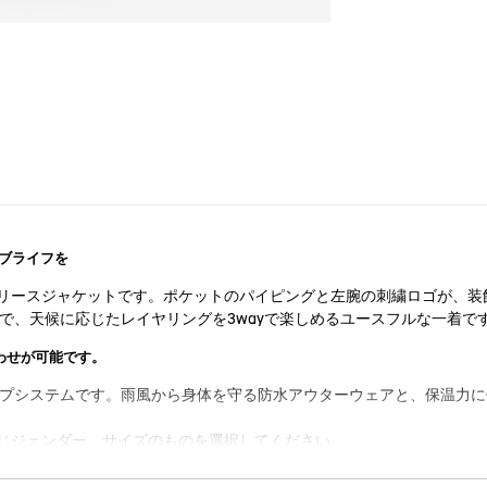
ブライフを
リースジャケットです。ポケットのパイピングと左腕の刺繍ロゴが、装
ので、天候に応じたレイヤリングを3wayで楽しめるユースフルな一着で
合わせが可能です。
ナミック ジップシステムです。雨風から身体を守る防水アウターウェアと、保
じジェンダー、サイズのものを選択してください。