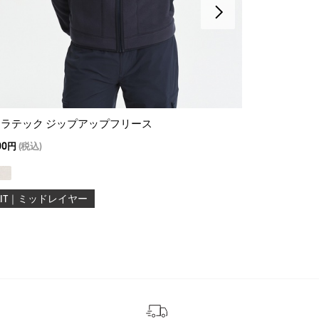
ラテック ジップアップフリース
ハーフジップ 
700円
(税込)
16,500
11,550円
(
-KIT｜ミッドレイヤー