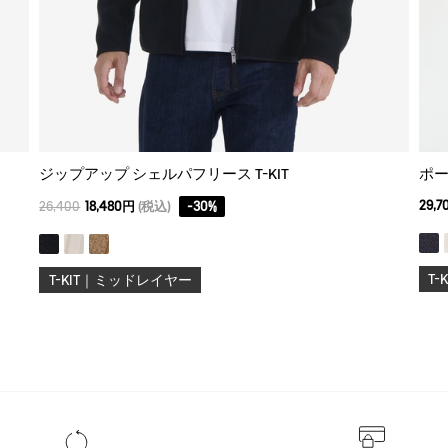
ジップアップ シェルパフリース T-KIT
ポー
29,
26,400
18,480円
(税込)
-
30
%
T
T-KIT｜ミッドレイヤー