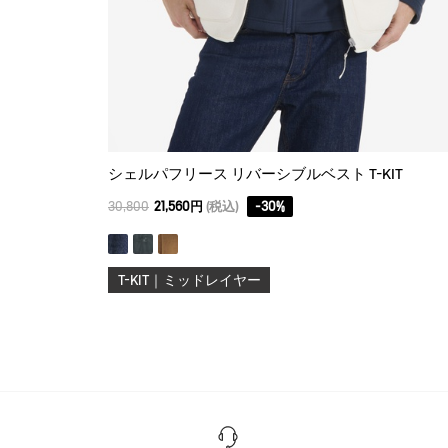
シェルパフリース リバーシブルベスト T-KIT
30,800
21,560円
(税込)
-
30
%
T-KIT｜ミッドレイヤー