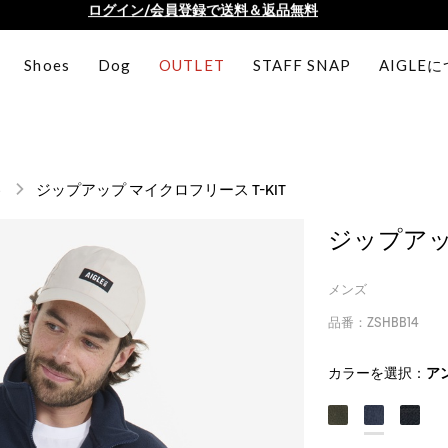
AIGLE CLUB ポイントサービス終了のお知らせ
【最大50%OFF】FINAL SALEがスタート！
Shoes
Dog
OUTLET
STAFF SNAP
AIGLE
ログイン/会員登録で送料＆返品無料
AIGLE CLUB ポイントサービス終了のお知らせ
ト
ジップアップ マイクロフリース T-KIT
ジップアップ
メンズ
品番：ZSHBB14
カラーを選択：
ア