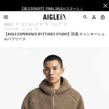
【最大50%OFF】FINAL SALEがスタート！
ログイン/会員登録で送料＆返品無料
0
AIGLE
ユニセックス
ウェア
AIGLE CLUB ポイントサービス終了のお知らせ
フリース・ニット
【AIGLE EXPERIENCE BY ÉTUDES STUDIO】防風 チャンキーシェ
ルパフリース
【8/16まで】セール品がさらに10%OFF！
【最大50%OFF】FINAL SALEがスタート！
ログイン/会員登録で送料＆返品無料
AIGLE CLUB ポイントサービス終了のお知らせ