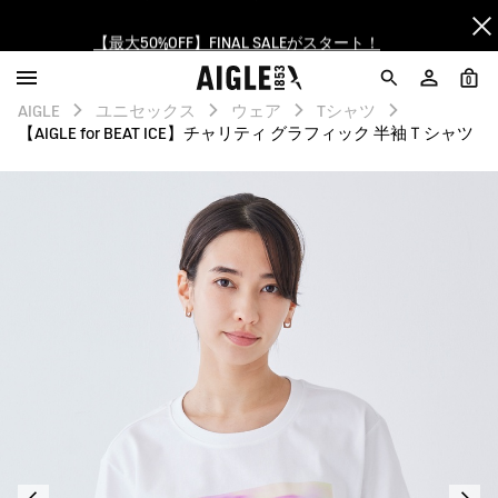
【最大50%OFF】FINAL SALEがスタート！
ログイン/会員登録で送料＆返品無料
0
AIGLE
ユニセックス
ウェア
Tシャツ
AIGLE CLUB ポイントサービス終了のお知らせ
【AIGLE for BEAT ICE】チャリティ グラフィック 半袖Ｔシャツ
【8/16まで】セール品がさらに10%OFF！
【最大50%OFF】FINAL SALEがスタート！
ログイン/会員登録で送料＆返品無料
AIGLE CLUB ポイントサービス終了のお知らせ