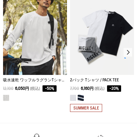
メンズモデル(185cm)：M
レディースモデル(163cm)：白M、黒S
吸水速乾 ワッフルラグランTシャツ RP
2パック Tシャツ / PACK TEE
12,100
6,050円
(税込)
-
50
%
7,700
6,160円
(税込)
-
20
%
SUMMER SALE