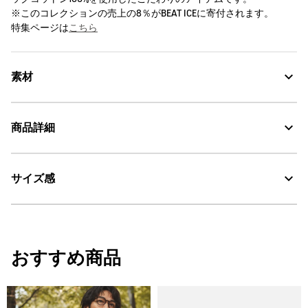
※このコレクションの売上の8％がBEAT ICEに寄付されます。
特集ページは
こちら
素材
商品詳細
素材の特徴
オーガニックコットン100%
サイズ感
・色：ブランエーグル (001)
AIGLE for tomorrow
・原産国：中国
・素材：綿100%
サイズ感
おすすめ商品
レギュラーフィット
モデル着用サイズ