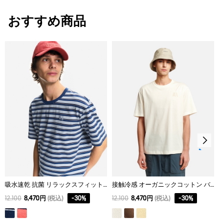
サイズ
着丈
身丈
肩幅
漂白処理はできない。
おすすめ商品
XS
65
66.8
40
タンブル乾燥禁止。
S
67
68.9
42
脱水後、つり干し乾燥がよい。
アイロン仕上げ処理ができる。底面温度110℃を限度として
M
69
71
44
スチームなしでアイロン仕上げ。
L
71
73.1
46
ドライクリーニング処理ができない。
XL
73
75.2
48
ウェットクリーニング処理ができる。：通常の処理
吸水速乾 抗菌 リラックスフィット ストライプ半袖Tシャツ
接触冷感 オーガニックコットン バックプリント半袖Tシャツ
12,100
8,470円
(税込)
-
30
%
12,100
8,470円
(税込)
-
30
%