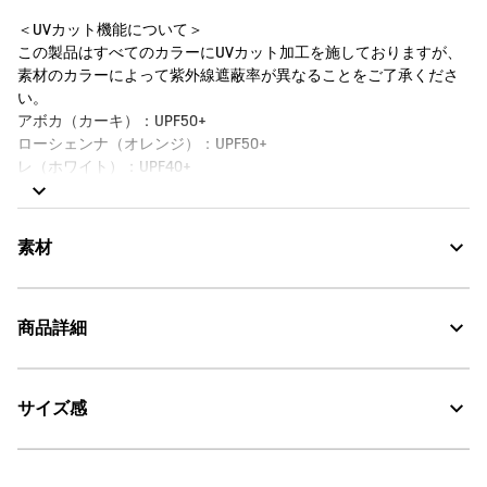
＜UVカット機能について＞
この製品はすべてのカラーにUVカット加工を施しておりますが、
素材のカラーによって紫外線遮蔽率が異なることをご了承くださ
い。
アボカ（カーキ）：UPF50+
ローシェンナ（オレンジ）：UPF50+
レ（ホワイト）：UPF40+
ノワール（ブラック）：UPF40+
吸水速乾
素材
UVカット
リブ編みクルーネック
左胸にグラフィックロゴプリント
商品詳細
背面右脇裾にAIGLEバードロゴ
UV CUT：紫外線カット
サイズ感
・色：アボカ (001)
DFT：吸水・速乾
・原産国：中国
・素材：本体：綿70% ポリエステル30%
30℃を限度とし、弱い洗濯処理。