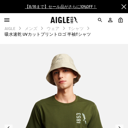
【最大50%OFF】FINAL SALEがスタート！
0
ログイン/会員登録で送料＆返品無料
AIGLE
メンズ
ウェア
Tシャツ
吸水速乾 UVカットプリントロゴ 半袖Tシャツ
AIGLE CLUB ポイントサービス終了のお知らせ
【8/16まで】セール品がさらに10%OFF！
【最大50%OFF】FINAL SALEがスタート！
ログイン/会員登録で送料＆返品無料
AIGLE CLUB ポイントサービス終了のお知らせ