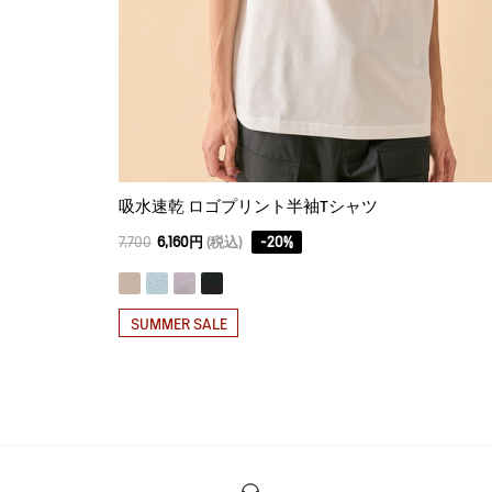
吸水速乾 ロゴプリント半袖Tシャツ
7,700
6,160円
(税込)
-
20
%
SUMMER SALE