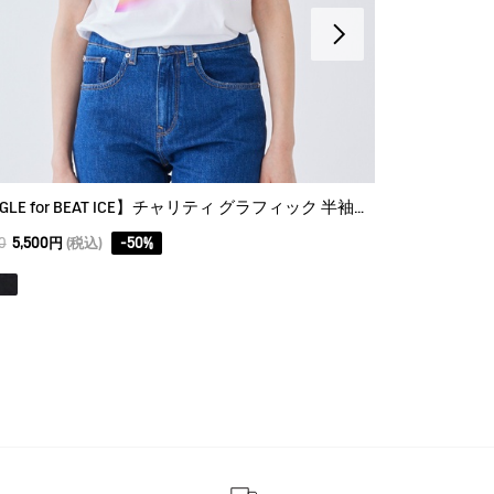
【AIGLE for BEAT ICE】チャリティ グラフィック 半袖Ｔシャツ
吸水速乾 ワッ
0
5,500円
(税込)
-
50
%
12,100
6,050円
(