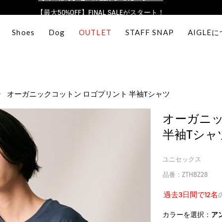
【最大50%OFF】FINAL SALEがスタート！
ログイン/会員登録で送料＆返品無料
Shoes
Dog
OUTLET
STAFF SNAP
AIGLE
AIGLE CLUB ポイントサービス終了のお知らせ
【8/16まで】セール品がさらに10%OFF！
【最大50%OFF】FINAL SALEがスタート！
ログイン/会員登録で送料＆返品無料
オーガニックコットン ロゴプリント 半袖Tシャツ
AIGLE CLUB ポイントサービス終了のお知らせ
オーガニッ
半袖Tシャ
ユニセックス
品番：ZTHBZ28
過去3日間で12名
カラーを選択：
ア