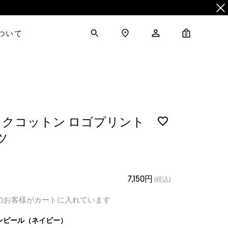
について
0
クコットン ロゴプリント
ツ
7,150円
(税込)
のお客様がカートに入れています
ンピール（ネイビー）