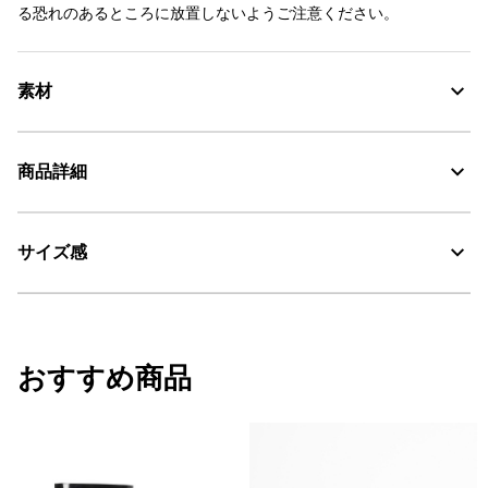
る恐れのあるところに放置しないようご注意ください。
素材
商品詳細
素材の特徴
EVAとナチュラルラバーの混合素材
サイズ感
・色：オーベルジーヌ/ダリア (005)
耐久性に優れる天然ラバー
・原産国：中国
・素材：天然ゴム、EVA
Water Proof：防水
スタッフ着用コメント
おすすめ商品
■女性スタッフA
普段の着用サイズ：24cm
この靴の着用サイズ：24cm (38)
足の特徴：甲薄、幅やや広め