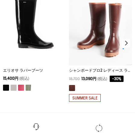
着用コメント：ビーチサンダルのような軽さです。縦が少し大き
めでしたが幅はちょうどよく、脱げる感じはないのでいつも通り
のサイズにしました。
------------------------
■女性スタッフY
普段の着用サイズ：24.5cm
この靴の着用サイズ：24.5cm (39)
足の特徴：甲高、幅やや広め
着用コメント：とにかく軽く、すぽっと履けるのがとても楽で
す。他のラバーブーツのように天然ゴムではなく、軽さに特化し
エリオサ ラバーブーツ
シャンボードプロ2 レディース ラバーブーツ
たEVA素材なので伸縮性はないですが、内側全体のライニングが柔
15,400円
(税込)
らかく履き心地は良いです。サイズはややゆったりめで、甲・幅
18,700
13,090円
(税込)
-
30
%
ともに問題なく着用できました。
SUMMER SALE